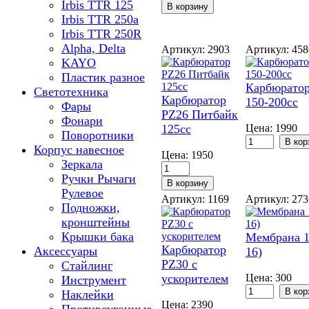
Irbis TTR 125
Irbis TTR 250a
Irbis TTR 250R
Alpha, Delta
Артикул: 2903
Артикул: 45
KAYO
Пластик разное
Карбюрато
Светотехника
Карбюратор
150-200сс
Фары
PZ26 Питбайк
Фонари
125сс
Цена:
1990
Поворотники
Корпус навесное
Цена:
1950
Зеркала
Ручки Рычаги
Рулевое
Артикул: 1169
Артикул: 27
Подножки,
кронштейны
Крышки бака
Мембрана 1
Карбюратор
Аксессуары
16)
PZ30 с
Стайлинг
ускорителем
Цена:
300
Инструмент
Наклейки
Цена:
2390