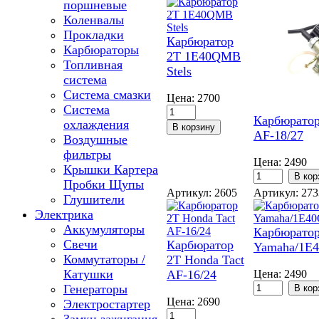
поршневые
Коленвалы
Прокладки
Карбюратор
Карбюраторы
2T 1E40QMB
Топливная
Stels
система
Система смазки
Цена:
2700
Система
Карбюратор
охлаждения
AF-18/27
Воздушные
фильтры
Цена:
2490
Крышки Картера
Пробки Щупы
Артикул: 2605
Артикул: 27
Глушители
Электрика
Аккумуляторы
Карбюратор
Свечи
Карбюратор
Yamaha/1E
Коммутаторы /
2T Honda Tact
Катушки
AF-16/24
Цена:
2490
Генераторы
Цена:
2690
Электростартер