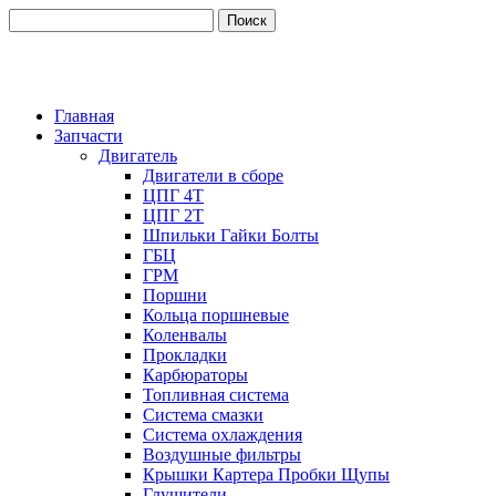
Главная
Запчасти
Двигатель
Двигатели в сборе
ЦПГ 4Т
ЦПГ 2Т
Шпильки Гайки Болты
ГБЦ
ГРМ
Поршни
Кольца поршневые
Коленвалы
Прокладки
Карбюраторы
Топливная система
Система смазки
Система охлаждения
Воздушные фильтры
Крышки Картера Пробки Щупы
Глушители