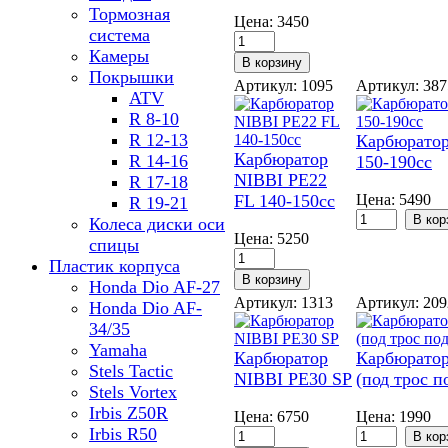
Тормозная
Цена:
3450
система
Камеры
Покрышки
Артикул: 1095
Артикул: 38
ATV
R 8-10
R 12-13
Карбюратор
Карбюратор
R 14-16
150-190cc
NIBBI PE22
R 17-18
FL 140-150cc
Цена:
5490
R 19-21
Колеса диски оси
Цена:
5250
спицы
Пластик корпуса
Honda Dio AF-27
Артикул: 1313
Артикул: 20
Honda Dio AF-
34/35
Yamaha
Карбюратор
Карбюратор
Stels Tactic
NIBBI PE30 SP
(под трос п
Stels Vortex
Irbis Z50R
Цена:
6750
Цена:
1990
Irbis R50