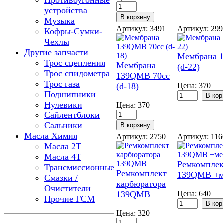
Противоугонные
устройства
Музыка
Артикул: 3491
Артикул: 29
Кофры-Сумки-
Чехлы
Другие запчасти
Мембрана 
Трос сцепления
Мембрана
(d-22)
Трос спидометра
139QMB 70сс
Трос газа
(d-18)
Цена:
370
Подшипники
Нулевики
Цена:
370
Сайлентблоки
Сальники
Масла Химия
Артикул: 2750
Артикул: 11
Масла 2Т
Масла 4Т
Ремкомплек
Трансмиссионные
Ремкомплект
139QMB +м
Смазки /
карбюратора
Очистители
139QMB
Цена:
640
Прочие ГСМ
Цена:
320