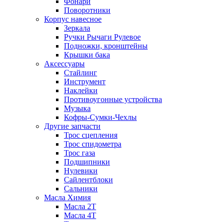
Фонари
Поворотники
Корпус навесное
Зеркала
Ручки Рычаги Рулевое
Подножки, кронштейны
Крышки бака
Аксессуары
Стайлинг
Инструмент
Наклейки
Противоугонные устройства
Музыка
Кофры-Сумки-Чехлы
Другие запчасти
Трос сцепления
Трос спидометра
Трос газа
Подшипники
Нулевики
Сайлентблоки
Сальники
Масла Химия
Масла 2Т
Масла 4Т