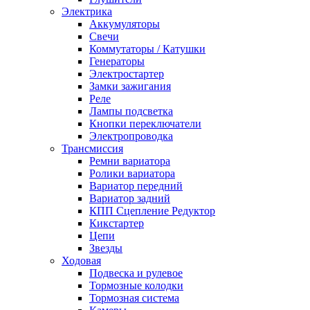
Электрика
Аккумуляторы
Свечи
Коммутаторы / Катушки
Генераторы
Электростартер
Замки зажигания
Реле
Лампы подсветка
Кнопки переключатели
Электропроводка
Трансмиссия
Ремни вариатора
Ролики вариатора
Вариатор передний
Вариатор задний
КПП Сцепление Редуктор
Кикстартер
Цепи
Звезды
Ходовая
Подвеска и рулевое
Тормозные колодки
Тормозная система