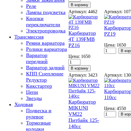
Замки зажигания
Реле
Артикул: 4462
Артикул: 10
Лампы подсветка
Кнопки
переключатели
Карбюрато
Электропроводка
Карбюратор
PZ19
Трансмиссия
4T 139FMB
Ремни вариатора
PZ16
Цена:
1650
Ролики вариатора
Вариатор
Цена:
1650
передний
Вариатор задний
КПП Сцепление
Артикул: 3423
Артикул: 13
Редуктор
Кикстартер
Карбюратор
Цепи
110cc
Звезды
Карбюратор
Ходовая
MIKUNI
Цена:
4550
Подвеска и
VM22
рулевое
Питбайк 125-
Тормозные
140сс
колодки