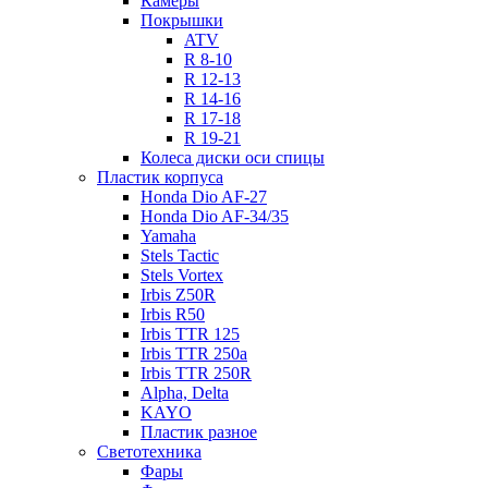
Камеры
Покрышки
ATV
R 8-10
R 12-13
R 14-16
R 17-18
R 19-21
Колеса диски оси спицы
Пластик корпуса
Honda Dio AF-27
Honda Dio AF-34/35
Yamaha
Stels Tactic
Stels Vortex
Irbis Z50R
Irbis R50
Irbis TTR 125
Irbis TTR 250a
Irbis TTR 250R
Alpha, Delta
KAYO
Пластик разное
Светотехника
Фары