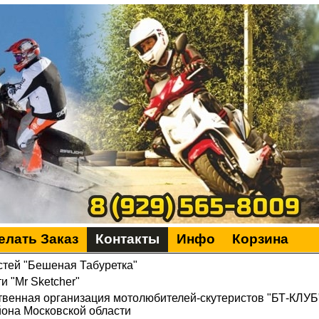
елать Заказ
Контакты
Инфо
Корзина
стей "Бешеная Табуретка"
 "Mr Sketcher"
венная организация мотолюбителей-скутеристов "БТ-КЛУБ
она Московской области