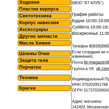
Ходовая
(МОО "БТ-КЛУБ")
Пластик корпуса
График работы:
Светотехника
Будни 10:00-19:00
Корпус навесное
Суббота 10:00-
Аксессуары
Воскресенье 11:0
Другие запчасти
Масла Химия
8(929)56
Телефон
Если сотрудник не о
Шлемы Очки
извинения).
Защита тела
bt-magazin@
Почта
Перчатки
vk.com
Группа в VK
Техника
Индивидуальный Пр
ИНН 370202951788
Краски
ОГРН 31737020004
Адрес магазина:
142403, Московская 