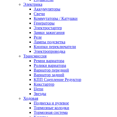
Электрика
Аккумуляторы
Свечи
Коммутаторы / Катушки
Генераторы
Электростартер
Замки зажигания
Реле
Лампы подсветка
Кнопки переключатели
Электропроводка
Трансмиссия
Ремни вариатора
Ролики вариатора
Вариатор передний
Вариатор задний
КПП Сцепление Редуктор
Кикстартер
Цепи
Звезды
Ходовая
Подвеска и рулевое
Тормозные колодки
Тормозная система