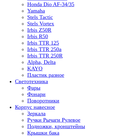
Honda Dio AF-34/35
Yamaha
Stels Tactic
Stels Vortex
Irbis Z50R
Irbis R50
Irbis TTR 125
Irbis TTR 250a
Irbis TTR 250R
Alpha, Delta
KAYO
Пластик разное
Светотехника
Фары
Фонари
Поворотники
Корпус навесное
Зеркала
Ручки Рычаги Рулевое
Подножки, кронштейны
Крышки бака