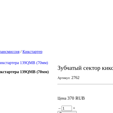
рансмиссия
/
Кикстартер
Зубчатый сектор кик
икстартера 139QMB (70мм)
2762
Артикул:
370 RUB
Цена
–
+