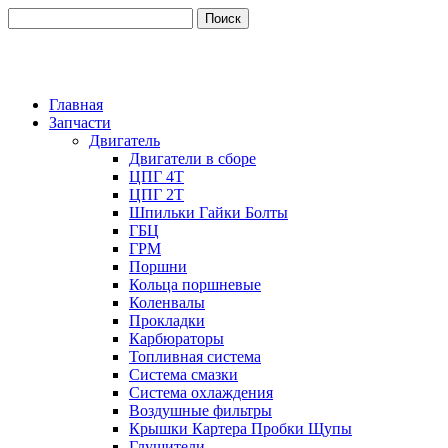
Главная
Запчасти
Двигатель
Двигатели в сборе
ЦПГ 4Т
ЦПГ 2Т
Шпильки Гайки Болты
ГБЦ
ГРМ
Поршни
Кольца поршневые
Коленвалы
Прокладки
Карбюраторы
Топливная система
Система смазки
Система охлаждения
Воздушные фильтры
Крышки Картера Пробки Щупы
Глушители