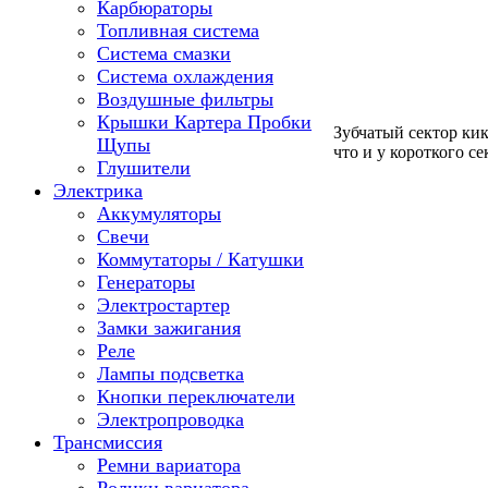
Карбюраторы
Топливная система
Система смазки
Система охлаждения
Воздушные фильтры
Крышки Картера Пробки
Зубчатый сектор кик
Щупы
что и у короткого се
Глушители
Электрика
Аккумуляторы
Свечи
Коммутаторы / Катушки
Генераторы
Электростартер
Замки зажигания
Реле
Лампы подсветка
Кнопки переключатели
Электропроводка
Трансмиссия
Ремни вариатора