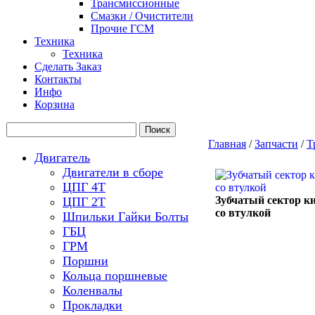
Трансмиссионные
Смазки / Очистители
Прочие ГСМ
Техника
Техника
Сделать Заказ
Контакты
Инфо
Корзина
Главная
/
Запчасти
/
Т
Двигатель
Двигатели в сборе
ЦПГ 4Т
Зубчатый сектор к
ЦПГ 2Т
со втулкой
Шпильки Гайки Болты
ГБЦ
ГРМ
Поршни
Кольца поршневые
Коленвалы
Прокладки