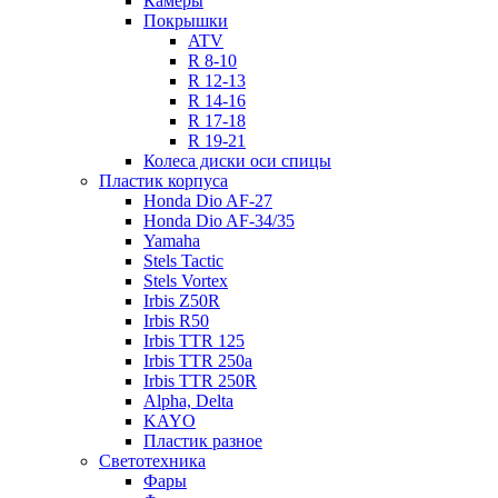
Камеры
Покрышки
ATV
R 8-10
R 12-13
R 14-16
R 17-18
R 19-21
Колеса диски оси спицы
Пластик корпуса
Honda Dio AF-27
Honda Dio AF-34/35
Yamaha
Stels Tactic
Stels Vortex
Irbis Z50R
Irbis R50
Irbis TTR 125
Irbis TTR 250a
Irbis TTR 250R
Alpha, Delta
KAYO
Пластик разное
Светотехника
Фары