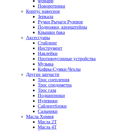
Фонари
Поворотники
Корпус навесное
Зеркала
Ручки Рычаги Рулевое
Подножки, кронштейны
Крышки бака
Аксессуары
Стайлинг
Инструмент
Наклейки
Противоугонные устройства
Музыка
Кофры-Сумки-Чехлы
Другие запчасти
Трос сцепления
Трос спидометра
Трос газа
Подшипники
Нулевики
Сайлентблоки
Сальники
Масла Химия
Масла 2Т
Масла 4Т