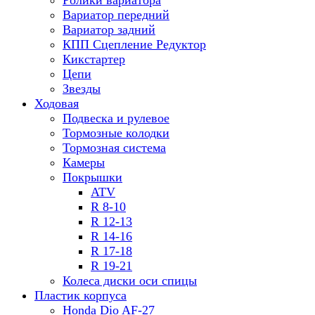
Ролики вариатора
Вариатор передний
Вариатор задний
КПП Сцепление Редуктор
Кикстартер
Цепи
Звезды
Ходовая
Подвеска и рулевое
Тормозные колодки
Тормозная система
Камеры
Покрышки
ATV
R 8-10
R 12-13
R 14-16
R 17-18
R 19-21
Колеса диски оси спицы
Пластик корпуса
Honda Dio AF-27