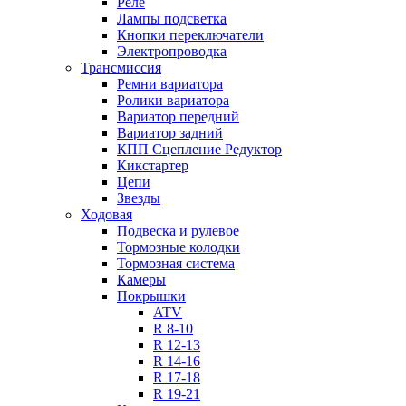
Реле
Лампы подсветка
Кнопки переключатели
Электропроводка
Трансмиссия
Ремни вариатора
Ролики вариатора
Вариатор передний
Вариатор задний
КПП Сцепление Редуктор
Кикстартер
Цепи
Звезды
Ходовая
Подвеска и рулевое
Тормозные колодки
Тормозная система
Камеры
Покрышки
ATV
R 8-10
R 12-13
R 14-16
R 17-18
R 19-21