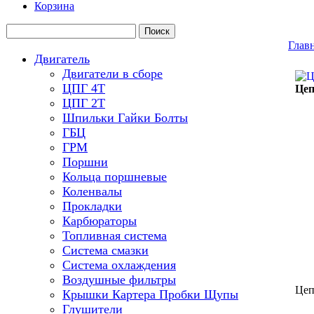
Корзина
Глав
Двигатель
Двигатели в сборе
ЦПГ 4Т
Цеп
ЦПГ 2Т
Шпильки Гайки Болты
ГБЦ
ГРМ
Поршни
Кольца поршневые
Коленвалы
Прокладки
Карбюраторы
Топливная система
Система смазки
Система охлаждения
Воздушные фильтры
Цеп
Крышки Картера Пробки Щупы
Глушители