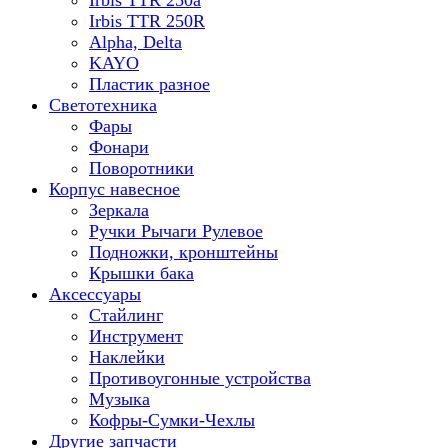
Irbis TTR 250a
Irbis TTR 250R
Alpha, Delta
KAYO
Пластик разное
Светотехника
Фары
Фонари
Поворотники
Корпус навесное
Зеркала
Ручки Рычаги Рулевое
Подножки, кронштейны
Крышки бака
Аксессуары
Стайлинг
Инструмент
Наклейки
Противоугонные устройства
Музыка
Кофры-Сумки-Чехлы
Другие запчасти