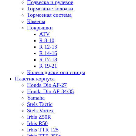
Подвеска и рулевое
Тормозные колодки
Тормозная система
Камеры
Покрышки
ATV
R 8-10
R 12-13
R 14-16
R 17-18
R 19-21
Колеса диски оси спицы
Пластик корпуса
Honda Dio AF-27
Honda Dio AF-34/35
Yamaha
Stels Tactic
Stels Vortex
Irbis Z50R
Irbis R50
Irbis TTR 125