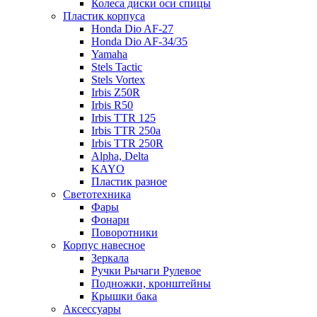
Колеса диски оси спицы
Пластик корпуса
Honda Dio AF-27
Honda Dio AF-34/35
Yamaha
Stels Tactic
Stels Vortex
Irbis Z50R
Irbis R50
Irbis TTR 125
Irbis TTR 250a
Irbis TTR 250R
Alpha, Delta
KAYO
Пластик разное
Светотехника
Фары
Фонари
Поворотники
Корпус навесное
Зеркала
Ручки Рычаги Рулевое
Подножки, кронштейны
Крышки бака
Аксессуары