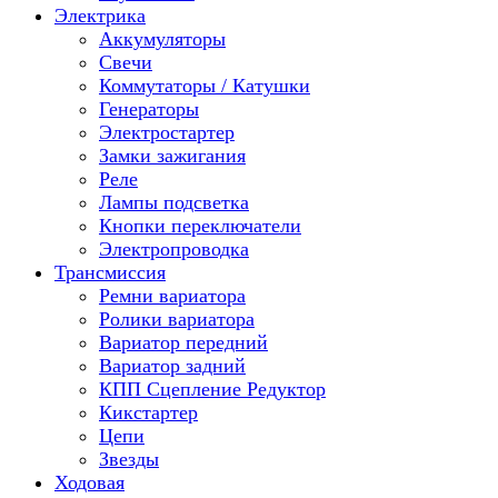
Электрика
Аккумуляторы
Свечи
Коммутаторы / Катушки
Генераторы
Электростартер
Замки зажигания
Реле
Лампы подсветка
Кнопки переключатели
Электропроводка
Трансмиссия
Ремни вариатора
Ролики вариатора
Вариатор передний
Вариатор задний
КПП Сцепление Редуктор
Кикстартер
Цепи
Звезды
Ходовая