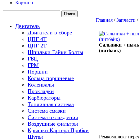
Корзина
Главная
/
Запчасти
Двигатель
Двигатели в сборе
ЦПГ 4Т
Сальники + пыль
ЦПГ 2Т
(питбайк)
Шпильки Гайки Болты
ГБЦ
ГРМ
Поршни
Кольца поршневые
Коленвалы
Прокладки
Карбюраторы
Топливная система
Система смазки
Система охлаждения
Воздушные фильтры
Крышки Картера Пробки
Щупы
Ремкомплект перед