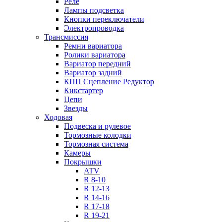
Реле
Лампы подсветка
Кнопки переключатели
Электропроводка
Трансмиссия
Ремни вариатора
Ролики вариатора
Вариатор передний
Вариатор задний
КПП Сцепление Редуктор
Кикстартер
Цепи
Звезды
Ходовая
Подвеска и рулевое
Тормозные колодки
Тормозная система
Камеры
Покрышки
ATV
R 8-10
R 12-13
R 14-16
R 17-18
R 19-21