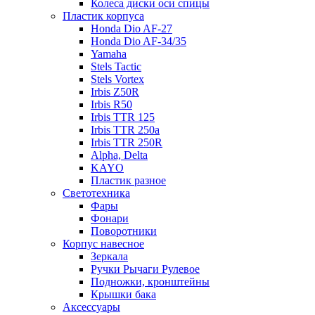
Колеса диски оси спицы
Пластик корпуса
Honda Dio AF-27
Honda Dio AF-34/35
Yamaha
Stels Tactic
Stels Vortex
Irbis Z50R
Irbis R50
Irbis TTR 125
Irbis TTR 250a
Irbis TTR 250R
Alpha, Delta
KAYO
Пластик разное
Светотехника
Фары
Фонари
Поворотники
Корпус навесное
Зеркала
Ручки Рычаги Рулевое
Подножки, кронштейны
Крышки бака
Аксессуары