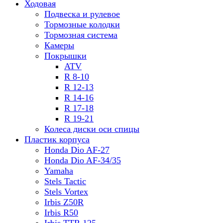
Ходовая
Подвеска и рулевое
Тормозные колодки
Тормозная система
Камеры
Покрышки
ATV
R 8-10
R 12-13
R 14-16
R 17-18
R 19-21
Колеса диски оси спицы
Пластик корпуса
Honda Dio AF-27
Honda Dio AF-34/35
Yamaha
Stels Tactic
Stels Vortex
Irbis Z50R
Irbis R50