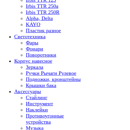
Irbis TTR 125
Irbis TTR 250a
Irbis TTR 250R
Alpha, Delta
KAYO
Пластик разное
Светотехника
Фары
Фонари
Поворотники
Корпус навесное
Зеркала
Ручки Рычаги Рулевое
Подножки, кронштейны
Крышки бака
Аксессуары
Стайлинг
Инструмент
Наклейки
Противоугонные
устройства
Музыка