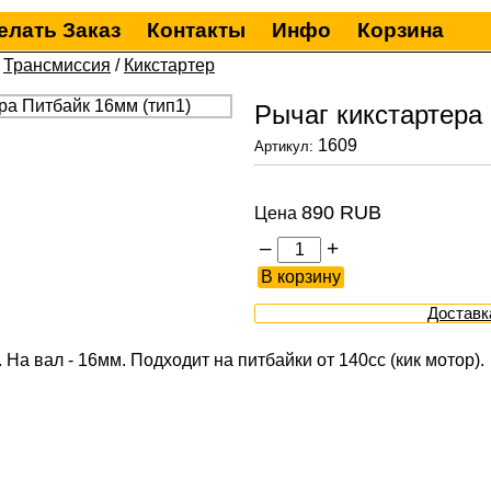
елать Заказ
Контакты
Инфо
Корзина
/
Трансмиссия
/
Кикстартер
Рычаг кикстартера
1609
Артикул:
890 RUB
Цена
–
+
Доставк
 На вал - 16мм. Подходит на питбайки от 140сс (кик мотор).