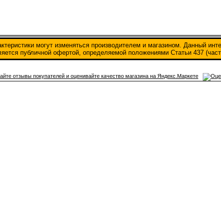
актеристики могут изменяться производителем и магазином. Данный инт
вляется публичной офертой, определяемой положениями Статьи 437 (част