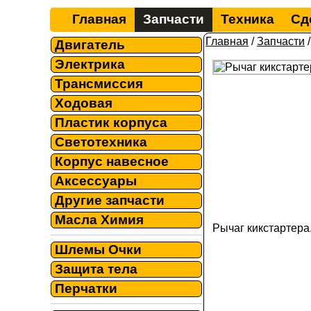
Главная
Запчасти
Техника
Сд
Главная
/
Запчасти
Двигатель
Электрика
Трансмиссия
Ходовая
Пластик корпуса
Светотехника
Корпус навесное
Аксессуары
Другие запчасти
Масла Химия
Рычаг кикстартера.
Шлемы Очки
Защита тела
Перчатки