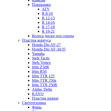
Камеры
Покрышки
ATV
R 8-10
R 12-13
R 14-16
R 17-18
R 19-21
Колеса диски оси спицы
Пластик корпуса
Honda Dio AF-27
Honda Dio AF-34/35
Yamaha
Stels Tactic
Stels Vortex
Irbis Z50R
Irbis R50
Irbis TTR 125
Irbis TTR 250a
Irbis TTR 250R
Alpha, Delta
KAYO
Пластик разное
Светотехника
Фары