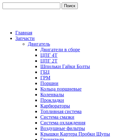
Главная
Запчасти
Двигатель
Двигатели в сборе
ЦПГ 4Т
ЦПГ 2Т
Шпильки Гайки Болты
ГБЦ
ГРМ
Поршни
Кольца поршневые
Коленвалы
Прокладки
Карбюраторы
Топливная система
Система смазки
Система охлаждения
Воздушные фильтры
Крышки Картера Пробки Щупы
Глушители