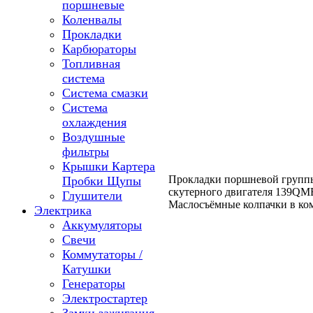
поршневые
Коленвалы
Прокладки
Карбюраторы
Топливная
система
Система смазки
Система
охлаждения
Воздушные
фильтры
Крышки Картера
Прокладки поршневой группы
Пробки Щупы
скутерного двигателя 139QMB
Глушители
Маслосъёмные колпачки в ко
Электрика
Аккумуляторы
Свечи
Коммутаторы /
Катушки
Генераторы
Электростартер