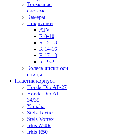
Тормозная
система
Камеры
Покрышки
ATV
R 8-10
R 12-13
R 14-16
R 17-18
R 19-21
Колеса диски оси
спицы
Пластик корпуса
Honda Dio AF-27
Honda Dio AF-
34/35
Yamaha
Stels Tactic
Stels Vortex
Irbis Z50R
Irbis R50