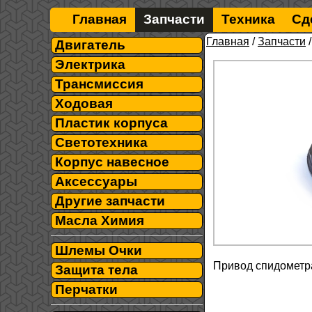
Главная
Запчасти
Техника
Сд
Главная
/
Запчасти
Двигатель
Электрика
Трансмиссия
Ходовая
Пластик корпуса
Светотехника
Корпус навесное
Аксессуары
Другие запчасти
Масла Химия
Шлемы Очки
Привод спидометра
Защита тела
Перчатки