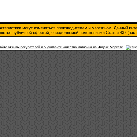
актеристики могут изменяться производителем и магазином. Данный инт
вляется публичной офертой, определяемой положениями Статьи 437 (част