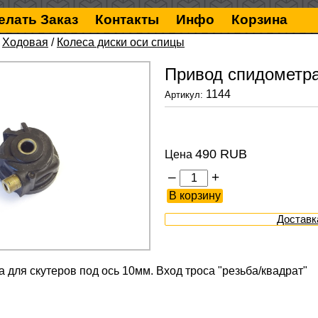
елать Заказ
Контакты
Инфо
Корзина
/
Ходовая
/
Колеса диски оси спицы
Привод спидометра 
1144
Артикул:
490 RUB
Цена
–
+
Доставк
 для скутеров под ось 10мм. Вход троса "резьба/квадрат"