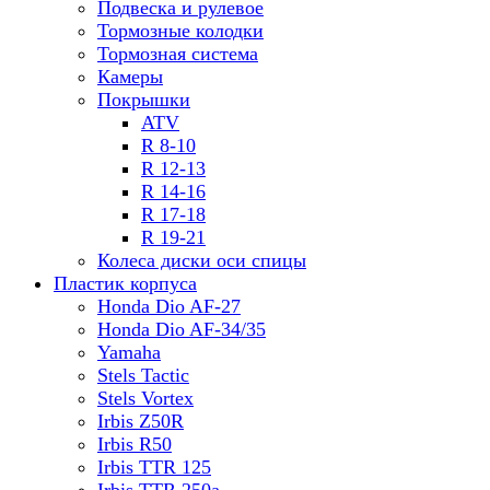
Подвеска и рулевое
Тормозные колодки
Тормозная система
Камеры
Покрышки
ATV
R 8-10
R 12-13
R 14-16
R 17-18
R 19-21
Колеса диски оси спицы
Пластик корпуса
Honda Dio AF-27
Honda Dio AF-34/35
Yamaha
Stels Tactic
Stels Vortex
Irbis Z50R
Irbis R50
Irbis TTR 125