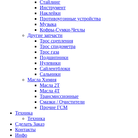
Стайлинг
Инструмент
Наклейки
Противоугонные устройства
Музыка
Кофры-Сумки-Чехлы
Другие запчасти
Трос сцепления
Трос спидометра
Трос газа
Подшипники
Нулевики
Сайлентблоки
Сальники
Масла Химия
Масла 2Т
Масла 4Т
Трансмиссионные
Смазки / Очистители
Прочие ГСМ
Техника
Техника
Сделать Заказ
Контакты
Инфо