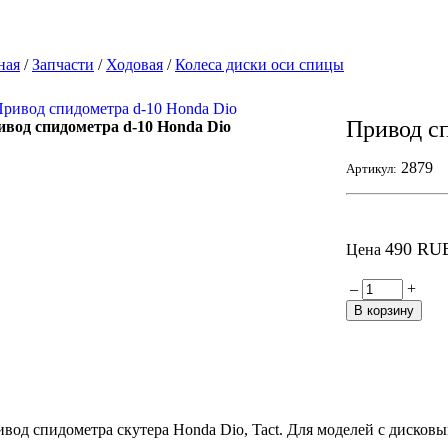
ная
/
Запчасти
/
Ходовая
/
Колеса диски оси спицы
Привод с
вод спидометра d-10 Honda Dio
2879
Артикул:
490 RU
Цена
–
+
вод спидометра скутера Honda Dio, Tact. Для моделей с дисковы