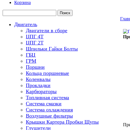
Корзина
Глав
Двигатель
Двигатели в сборе
ЦПГ 4Т
При
ЦПГ 2Т
Шпильки Гайки Болты
ГБЦ
ГРМ
Поршни
Кольца поршневые
Коленвалы
Прокладки
Карбюраторы
Топливная система
Система смазки
Система охлаждения
Воздушные фильтры
Крышки Картера Пробки Щупы
При
Глушители