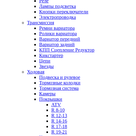
Реле
Лампы подсветка
Кнопки переключатели
Электропроводка
Трансмиссия
Ремни вариатора
Ролики вариатора
Вариатор передний
Вариатор задний
КПП Сцепление Редуктор
Кикстартер
Цепи
Звезды
Ходовая
Подвеска и рулевое
Тормозные колодки
Тормозная система
Камеры
Покрышки
ATV
R 8-10
R 12-13
R 14-16
R 17-18
R 19-21