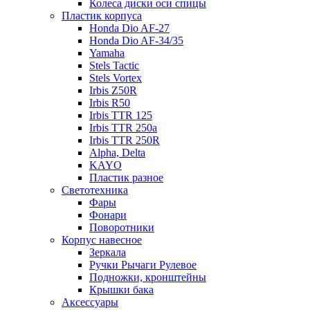
Колеса диски оси спицы
Пластик корпуса
Honda Dio AF-27
Honda Dio AF-34/35
Yamaha
Stels Tactic
Stels Vortex
Irbis Z50R
Irbis R50
Irbis TTR 125
Irbis TTR 250a
Irbis TTR 250R
Alpha, Delta
KAYO
Пластик разное
Светотехника
Фары
Фонари
Поворотники
Корпус навесное
Зеркала
Ручки Рычаги Рулевое
Подножки, кронштейны
Крышки бака
Аксессуары