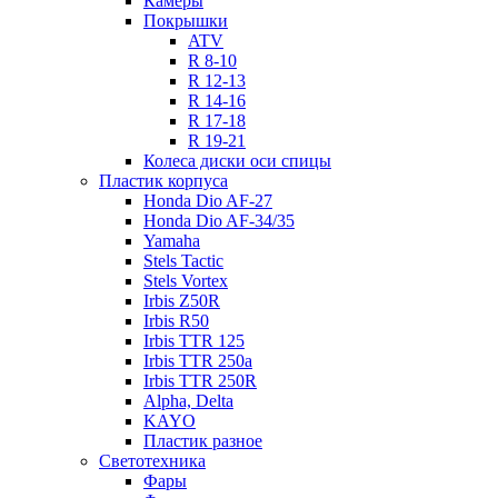
Камеры
Покрышки
ATV
R 8-10
R 12-13
R 14-16
R 17-18
R 19-21
Колеса диски оси спицы
Пластик корпуса
Honda Dio AF-27
Honda Dio AF-34/35
Yamaha
Stels Tactic
Stels Vortex
Irbis Z50R
Irbis R50
Irbis TTR 125
Irbis TTR 250a
Irbis TTR 250R
Alpha, Delta
KAYO
Пластик разное
Светотехника
Фары