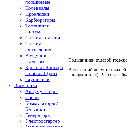
поршневые
Коленвалы
Прокладки
Карбюраторы
Топливная
система
Система смазки
Система
охлаждения
Воздушные
Подшипники рулевой траверсы
фильтры
Крышки Картера
Внутренний диаметр нижней 
Пробки Щупы
в подшипнике). Верхняя гайк
Глушители
Электрика
Аккумуляторы
Свечи
Коммутаторы /
Катушки
Генераторы
Электростартер