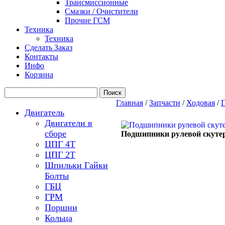
Трансмиссионные
Смазки / Очистители
Прочие ГСМ
Техника
Техника
Сделать Заказ
Контакты
Инфо
Корзина
Главная
/
Запчасти
/
Ходовая
/
П
Двигатель
Двигатели в
сборе
Подшипники рулевой скуте
ЦПГ 4Т
ЦПГ 2Т
Шпильки Гайки
Болты
ГБЦ
ГРМ
Поршни
Кольца