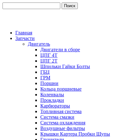
Главная
Запчасти
Двигатель
Двигатели в сборе
ЦПГ 4Т
ЦПГ 2Т
Шпильки Гайки Болты
ГБЦ
ГРМ
Поршни
Кольца поршневые
Коленвалы
Прокладки
Карбюраторы
Топливная система
Система смазки
Система охлаждения
Воздушные фильтры
Крышки Картера Пробки Щупы
Глушители