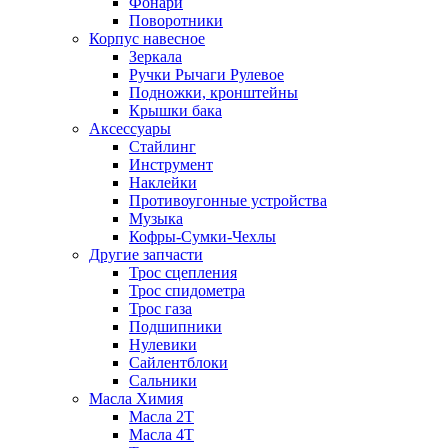
Фонари
Поворотники
Корпус навесное
Зеркала
Ручки Рычаги Рулевое
Подножки, кронштейны
Крышки бака
Аксессуары
Стайлинг
Инструмент
Наклейки
Противоугонные устройства
Музыка
Кофры-Сумки-Чехлы
Другие запчасти
Трос сцепления
Трос спидометра
Трос газа
Подшипники
Нулевики
Сайлентблоки
Сальники
Масла Химия
Масла 2Т
Масла 4Т