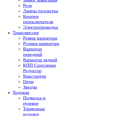
Замки зажигания
Реле
Лампы подсветка
Кнопки
переключатели
Электропроводка
Трансмиссия
Ремни вариатора
Ролики вариатора
Вариатор
передний
Вариатор задний
КПП Сцепление
Редуктор
Кикстартер
Цепи
Звезды
Ходовая
Подвеска и
рулевое
Тормозные
колодки