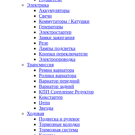
Электрика
Аккумуляторы
Свечи
Коммутаторы / Катушки
Генераторы
Электростартер
Замки зажигания
Реле
Лампы подсветка
Кнопки переключатели
Электропроводка
Трансмиссия
Ремни вариатора
Ролики вариатора
Вариатор передний
Вариатор задний
КПП Сцепление Редуктор
Кикстартер
Цепи
Звезды
Ходовая
Подвеска и рулевое
Тормозные колодки
Тормозная система