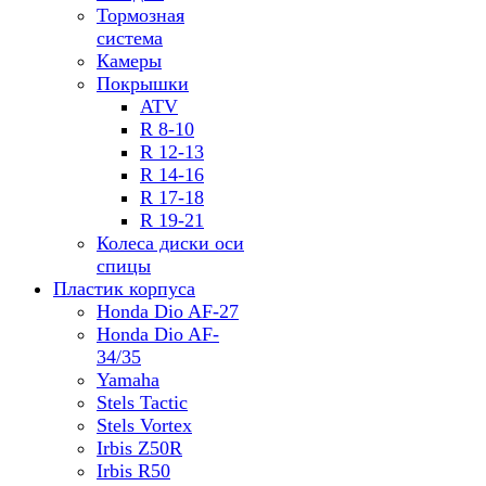
Тормозная
система
Камеры
Покрышки
ATV
R 8-10
R 12-13
R 14-16
R 17-18
R 19-21
Колеса диски оси
спицы
Пластик корпуса
Honda Dio AF-27
Honda Dio AF-
34/35
Yamaha
Stels Tactic
Stels Vortex
Irbis Z50R
Irbis R50