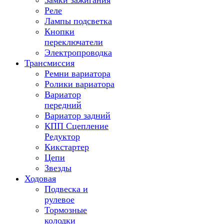
Замки зажигания
Реле
Лампы подсветка
Кнопки
переключатели
Электропроводка
Трансмиссия
Ремни вариатора
Ролики вариатора
Вариатор
передний
Вариатор задний
КПП Сцепление
Редуктор
Кикстартер
Цепи
Звезды
Ходовая
Подвеска и
рулевое
Тормозные
колодки