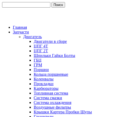
Главная
Запчасти
Двигатель
Двигатели в сборе
ЦПГ 4Т
ЦПГ 2Т
Шпильки Гайки Болты
ГБЦ
ГРМ
Поршни
Кольца поршневые
Коленвалы
Прокладки
Карбюраторы
Топливная система
Система смазки
Система охлаждения
Воздушные фильтры
Крышки Картера Пробки Щупы
Глушители