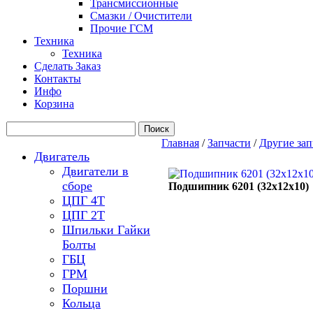
Трансмиссионные
Смазки / Очистители
Прочие ГСМ
Техника
Техника
Сделать Заказ
Контакты
Инфо
Корзина
Главная
/
Запчасти
/
Другие зап
Двигатель
Двигатели в
сборе
Подшипник 6201 (32х12х10)
ЦПГ 4Т
ЦПГ 2Т
Шпильки Гайки
Болты
ГБЦ
ГРМ
Поршни
Кольца