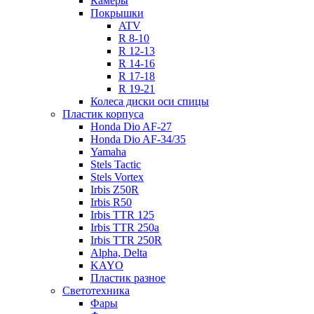
Камеры
Покрышки
ATV
R 8-10
R 12-13
R 14-16
R 17-18
R 19-21
Колеса диски оси спицы
Пластик корпуса
Honda Dio AF-27
Honda Dio AF-34/35
Yamaha
Stels Tactic
Stels Vortex
Irbis Z50R
Irbis R50
Irbis TTR 125
Irbis TTR 250a
Irbis TTR 250R
Alpha, Delta
KAYO
Пластик разное
Светотехника
Фары