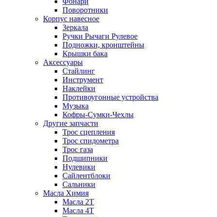
Фонари
Поворотники
Корпус навесное
Зеркала
Ручки Рычаги Рулевое
Подножки, кронштейны
Крышки бака
Аксессуары
Стайлинг
Инструмент
Наклейки
Противоугонные устройства
Музыка
Кофры-Сумки-Чехлы
Другие запчасти
Трос сцепления
Трос спидометра
Трос газа
Подшипники
Нулевики
Сайлентблоки
Сальники
Масла Химия
Масла 2Т
Масла 4Т