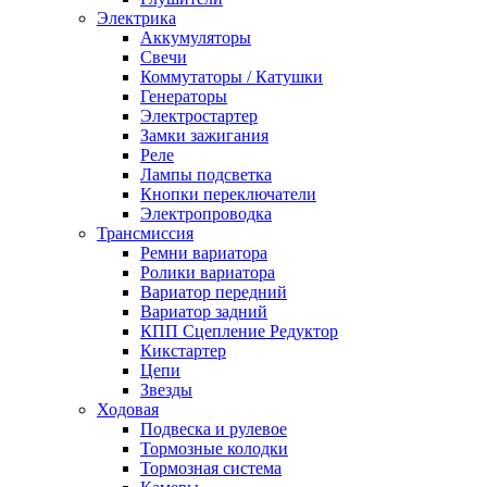
Электрика
Аккумуляторы
Свечи
Коммутаторы / Катушки
Генераторы
Электростартер
Замки зажигания
Реле
Лампы подсветка
Кнопки переключатели
Электропроводка
Трансмиссия
Ремни вариатора
Ролики вариатора
Вариатор передний
Вариатор задний
КПП Сцепление Редуктор
Кикстартер
Цепи
Звезды
Ходовая
Подвеска и рулевое
Тормозные колодки
Тормозная система