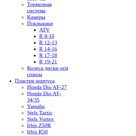
Тормозная
система
Камеры
Покрышки
ATV
R 8-10
R 12-13
R 14-16
R 17-18
R 19-21
Колеса диски оси
спицы
Пластик корпуса
Honda Dio AF-27
Honda Dio AF-
34/35
Yamaha
Stels Tactic
Stels Vortex
Irbis Z50R
Irbis R50