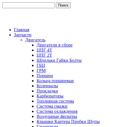
Главная
Запчасти
Двигатель
Двигатели в сборе
ЦПГ 4Т
ЦПГ 2Т
Шпильки Гайки Болты
ГБЦ
ГРМ
Поршни
Кольца поршневые
Коленвалы
Прокладки
Карбюраторы
Топливная система
Система смазки
Система охлаждения
Воздушные фильтры
Крышки Картера Пробки Щупы
Глушители