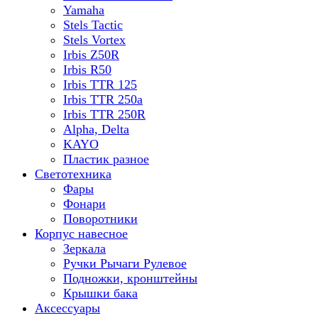
Yamaha
Stels Tactic
Stels Vortex
Irbis Z50R
Irbis R50
Irbis TTR 125
Irbis TTR 250a
Irbis TTR 250R
Alpha, Delta
KAYO
Пластик разное
Светотехника
Фары
Фонари
Поворотники
Корпус навесное
Зеркала
Ручки Рычаги Рулевое
Подножки, кронштейны
Крышки бака
Аксессуары