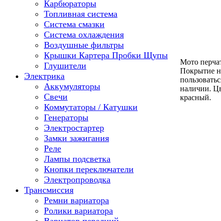
Карбюраторы
Топливная система
Система смазки
Система охлаждения
Воздушные фильтры
Крышки Картера Пробки Щупы
Мото перча
Глушители
Покрытие на
Электрика
пользоватьс
Аккумуляторы
наличии. Цв
Свечи
красный.
Коммутаторы / Катушки
Генераторы
Электростартер
Замки зажигания
Реле
Лампы подсветка
Кнопки переключатели
Электропроводка
Трансмиссия
Ремни вариатора
Ролики вариатора