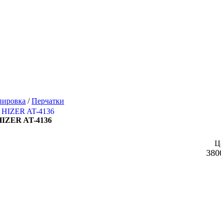
пировка
/
Перчатки
HIZER AT-4136
Ц
380