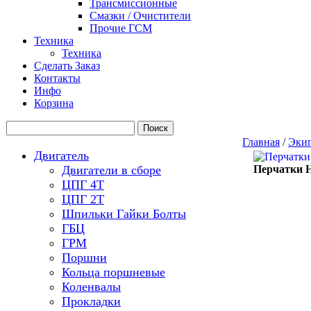
Трансмиссионные
Смазки / Очистители
Прочие ГСМ
Техника
Техника
Сделать Заказ
Контакты
Инфо
Корзина
Главная
/
Эки
Двигатель
Двигатели в сборе
Перчатки 
ЦПГ 4Т
ЦПГ 2Т
Шпильки Гайки Болты
ГБЦ
ГРМ
Поршни
Кольца поршневые
Коленвалы
Прокладки