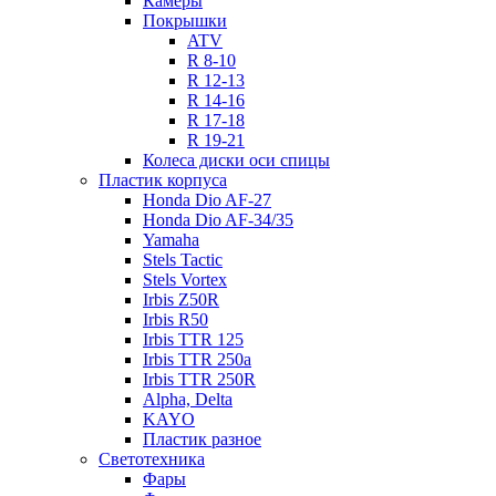
Камеры
Покрышки
ATV
R 8-10
R 12-13
R 14-16
R 17-18
R 19-21
Колеса диски оси спицы
Пластик корпуса
Honda Dio AF-27
Honda Dio AF-34/35
Yamaha
Stels Tactic
Stels Vortex
Irbis Z50R
Irbis R50
Irbis TTR 125
Irbis TTR 250a
Irbis TTR 250R
Alpha, Delta
KAYO
Пластик разное
Светотехника
Фары