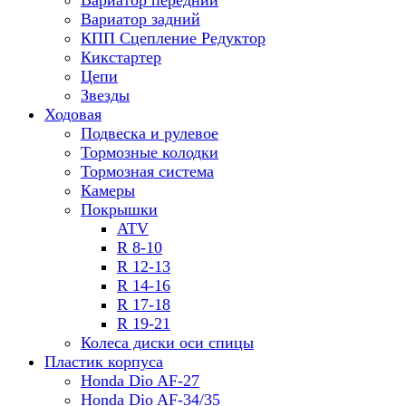
Вариатор передний
Вариатор задний
КПП Сцепление Редуктор
Кикстартер
Цепи
Звезды
Ходовая
Подвеска и рулевое
Тормозные колодки
Тормозная система
Камеры
Покрышки
ATV
R 8-10
R 12-13
R 14-16
R 17-18
R 19-21
Колеса диски оси спицы
Пластик корпуса
Honda Dio AF-27
Honda Dio AF-34/35