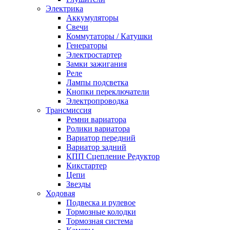
Электрика
Аккумуляторы
Свечи
Коммутаторы / Катушки
Генераторы
Электростартер
Замки зажигания
Реле
Лампы подсветка
Кнопки переключатели
Электропроводка
Трансмиссия
Ремни вариатора
Ролики вариатора
Вариатор передний
Вариатор задний
КПП Сцепление Редуктор
Кикстартер
Цепи
Звезды
Ходовая
Подвеска и рулевое
Тормозные колодки
Тормозная система