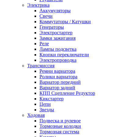
Электрика
Аккумуляторы
Свечи
Коммутаторы / Катушки
Генераторы
Электростартер
Замки зажигания
Реле
Лампы подсветка
Кнопки переключатели
Электропроводка
Трансмиссия
Ремни вариатора
Ролики вариатора
Вариатор передний
Вариатор задний
КПП Сцепление Редуктор
Кикстартер
Цепи
Звезды
Ходовая
Подвеска и рулевое
Тормозные колодки
Тормозная система