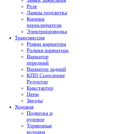
Замки зажигания
Реле
Лампы подсветка
Кнопки
переключатели
Электропроводка
Трансмиссия
Ремни вариатора
Ролики вариатора
Вариатор
передний
Вариатор задний
КПП Сцепление
Редуктор
Кикстартер
Цепи
Звезды
Ходовая
Подвеска и
рулевое
Тормозные
колодки