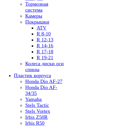
Тормозная
система
Камеры
Покрышки
ATV
R 8-10
R 12-13
R 14-16
R 17-18
R 19-21
Колеса диски оси
спицы
Пластик корпуса
Honda Dio AF-27
Honda Dio AF-
34/35
Yamaha
Stels Tactic
Stels Vortex
Irbis Z50R
Irbis R50