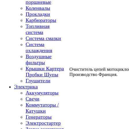
поршневые
Коленвалы
Прокладки
Карбюраторы
Топливная
система
Система смазки
Система
охлаждения
Воздушные
фильтры
Крышки Картера
Очиститель цепей мотоциклов
Пробки Щупы
Производство Франция.
Глушители
Электрика
Аккумуляторы
Свечи
Коммутаторы /
Катушки
Генераторы
Электростартер