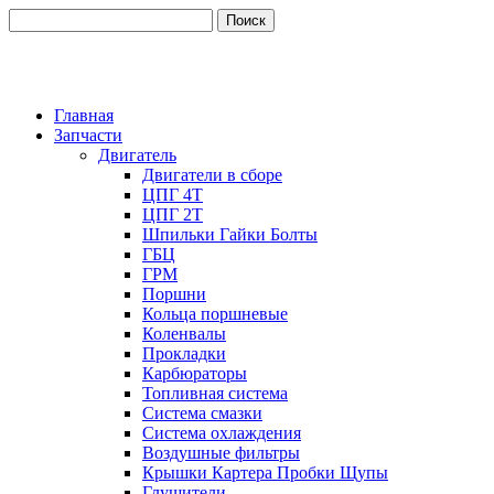
Главная
Запчасти
Двигатель
Двигатели в сборе
ЦПГ 4Т
ЦПГ 2Т
Шпильки Гайки Болты
ГБЦ
ГРМ
Поршни
Кольца поршневые
Коленвалы
Прокладки
Карбюраторы
Топливная система
Система смазки
Система охлаждения
Воздушные фильтры
Крышки Картера Пробки Щупы
Глушители