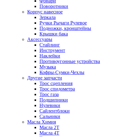
Фонари
Поворотники
Корпус навесное
Зеркала
Ручки Рычаги Рулевое
Подножки, кронштейны
Крышки бака
Аксессуары
Стайлинг
Инструмент
Наклейки
Противоугонные устройства
Музыка
Кофры-Сумки-Чехлы
Другие запчасти
Трос сцепления
Трос спидометра
Трос газа
Подшипники
Нулевики
Сайлентблоки
Сальники
Масла Химия
Масла 2Т
Масла 4Т