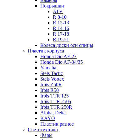
Камеры
Покрышки
ATV
R 8-10
R 12-13
R 14-16
R 17-18
R 19-21
Колеса диски оси спицы
Пластик корпуса
Honda Dio AF-27
Honda Dio AF-34/35
Yamaha
Stels Tactic
Stels Vortex
Irbis Z50R
Irbis R50
Irbis TTR 125
Irbis TTR 250a
Irbis TTR 250R
Alpha, Delta
KAYO
Пластик разное
Светотехника
Фары