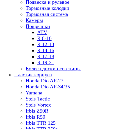
Подвеска и рулевое
Тормозные колодки
Тормозная система
Камеры
Покрышки
ATV
R 8-10
R 12-13
R 14-16
R 17-18
R 19-21
Колеса диски оси спицы
Пластик корпуса
Honda Dio AF-27
Honda Dio AF-34/35
Yamaha
Stels Tactic
Stels Vortex
Irbis Z50R
Irbis R50
Irbis TTR 125