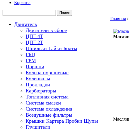
Корзина
Главная
Двигатель
Двигатели в сборе
ЦПГ 4Т
Маслян
ЦПГ 2Т
Шпильки Гайки Болты
ГБЦ
ГРМ
Поршни
Кольца поршневые
Коленвалы
Прокладки
Карбюраторы
Топливная система
Система смазки
Система охлаждения
Воздушные фильтры
Масляны
Крышки Картера Пробки Щупы
Глушители