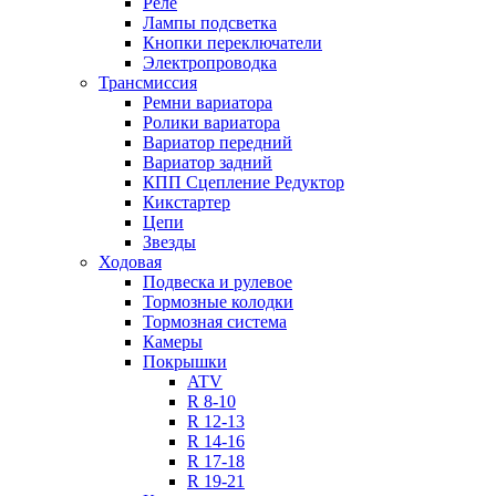
Реле
Лампы подсветка
Кнопки переключатели
Электропроводка
Трансмиссия
Ремни вариатора
Ролики вариатора
Вариатор передний
Вариатор задний
КПП Сцепление Редуктор
Кикстартер
Цепи
Звезды
Ходовая
Подвеска и рулевое
Тормозные колодки
Тормозная система
Камеры
Покрышки
ATV
R 8-10
R 12-13
R 14-16
R 17-18
R 19-21