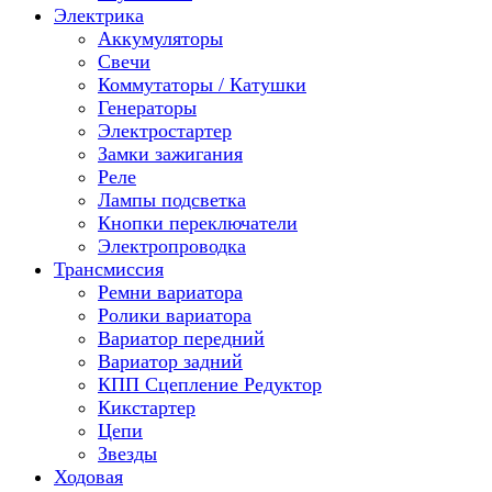
Электрика
Аккумуляторы
Свечи
Коммутаторы / Катушки
Генераторы
Электростартер
Замки зажигания
Реле
Лампы подсветка
Кнопки переключатели
Электропроводка
Трансмиссия
Ремни вариатора
Ролики вариатора
Вариатор передний
Вариатор задний
КПП Сцепление Редуктор
Кикстартер
Цепи
Звезды
Ходовая