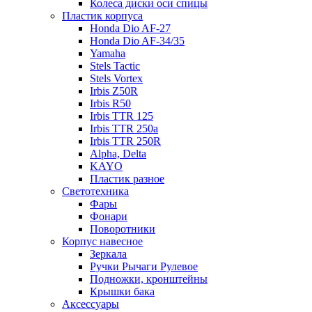
Колеса диски оси спицы
Пластик корпуса
Honda Dio AF-27
Honda Dio AF-34/35
Yamaha
Stels Tactic
Stels Vortex
Irbis Z50R
Irbis R50
Irbis TTR 125
Irbis TTR 250a
Irbis TTR 250R
Alpha, Delta
KAYO
Пластик разное
Светотехника
Фары
Фонари
Поворотники
Корпус навесное
Зеркала
Ручки Рычаги Рулевое
Подножки, кронштейны
Крышки бака
Аксессуары