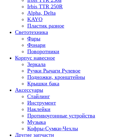
Irbis TTR 250a
Irbis TTR 250R
Alpha, Delta
KAYO
Пластик разное
Светотехника
Фары
Фонари
Поворотники
Корпус навесное
Зеркала
Ручки Рычаги Рулевое
Подножки, кронштейны
Крышки бака
Аксессуары
Стайлинг
Инструмент
Наклейки
Противоугонные устройства
Музыка
Кофры-Сумки-Чехлы
Другие запчасти