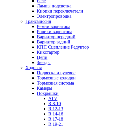
Реле
Лампы подсветка
Кнопки переключатели
Электропроводка
Трансмиссия
Ремни вариатора
Ролики вариатора
Вариатор передний
Вариатор задний
КПП Сцепление Редуктор
Кикстартер
Цепи
Звезды
Ходовая
Подвеска и рулевое
Тормозные колодки
Тормозная система
Камеры
Покрышки
ATV
R 8-10
R 12-13
R 14-16
R 17-18
R 19-21