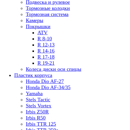
Подвеска и рулевое
Тормозные колодки
Тормозная система
Камеры
Покрышки
ATV
R 8-10
R 12-13
R 14-16
R 17-18
R 19-21
Колеса диски оси спицы
Пластик корпуса
Honda Dio AF-27
Honda Dio AF-34/35
Yamaha
Stels Tactic
Stels Vortex
Irbis Z50R
Irbis R50
Irbis TTR 125