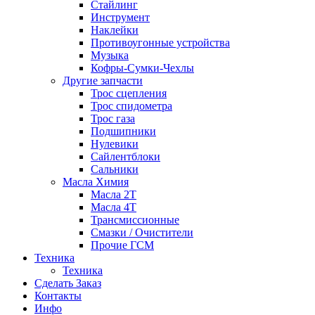
Стайлинг
Инструмент
Наклейки
Противоугонные устройства
Музыка
Кофры-Сумки-Чехлы
Другие запчасти
Трос сцепления
Трос спидометра
Трос газа
Подшипники
Нулевики
Сайлентблоки
Сальники
Масла Химия
Масла 2Т
Масла 4Т
Трансмиссионные
Смазки / Очистители
Прочие ГСМ
Техника
Техника
Сделать Заказ
Контакты
Инфо