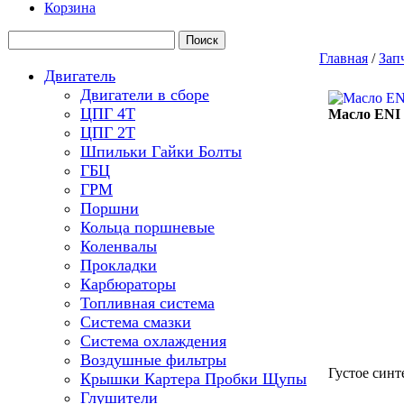
Корзина
Главная
/
Зап
Двигатель
Двигатели в сборе
ЦПГ 4Т
Масло ENI 
ЦПГ 2Т
Шпильки Гайки Болты
ГБЦ
ГРМ
Поршни
Кольца поршневые
Коленвалы
Прокладки
Карбюраторы
Топливная система
Система смазки
Система охлаждения
Воздушные фильтры
Густое синт
Крышки Картера Пробки Щупы
Глушители