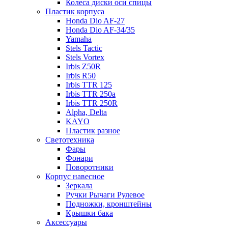
Колеса диски оси спицы
Пластик корпуса
Honda Dio AF-27
Honda Dio AF-34/35
Yamaha
Stels Tactic
Stels Vortex
Irbis Z50R
Irbis R50
Irbis TTR 125
Irbis TTR 250a
Irbis TTR 250R
Alpha, Delta
KAYO
Пластик разное
Светотехника
Фары
Фонари
Поворотники
Корпус навесное
Зеркала
Ручки Рычаги Рулевое
Подножки, кронштейны
Крышки бака
Аксессуары