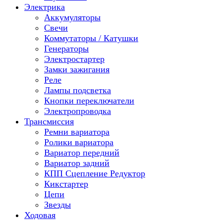
Электрика
Аккумуляторы
Свечи
Коммутаторы / Катушки
Генераторы
Электростартер
Замки зажигания
Реле
Лампы подсветка
Кнопки переключатели
Электропроводка
Трансмиссия
Ремни вариатора
Ролики вариатора
Вариатор передний
Вариатор задний
КПП Сцепление Редуктор
Кикстартер
Цепи
Звезды
Ходовая