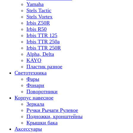
Yamaha
Stels Tactic
Stels Vortex
Irbis Z50R
Irbis R50
Irbis TTR 125
Irbis TTR 250a
Irbis TTR 250R
Alpha, Delta
KAYO
Пластик разное
Светотехника
Фары
Фонари
Поворотники
Корпус навесное
Зеркала
Ручки Рычаги Рулевое
Подножки, кронштейны
Крышки бака
Аксессуары