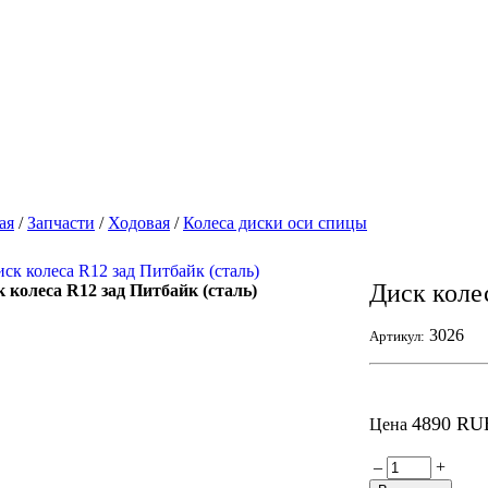
ая
/
Запчасти
/
Ходовая
/
Колеса диски оси спицы
Диск коле
 колеса R12 зад Питбайк (сталь)
3026
Артикул:
4890 RU
Цена
–
+