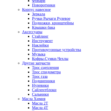
Фонари
Поворотники
Корпус навесное
Зеркала
Ручки Рычаги Рулевое
Подножки, кронштейны
Крышки бака
Аксессуары
Стайлинг
Инструмент
Наклейки
Противоугонные устройства
Музыка
Кофры-Сумки-Чехлы
Другие запчасти
Трос сцепления
Трос спидометра
Трос газа
Подшипники
Нулевики
Сайлентблоки
Сальники
Масла Химия
Масла 2Т
Масла 4Т