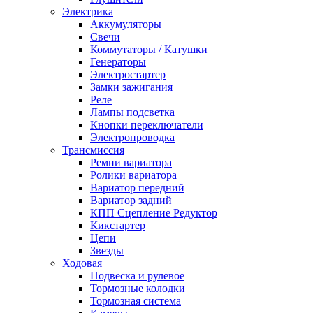
Электрика
Аккумуляторы
Свечи
Коммутаторы / Катушки
Генераторы
Электростартер
Замки зажигания
Реле
Лампы подсветка
Кнопки переключатели
Электропроводка
Трансмиссия
Ремни вариатора
Ролики вариатора
Вариатор передний
Вариатор задний
КПП Сцепление Редуктор
Кикстартер
Цепи
Звезды
Ходовая
Подвеска и рулевое
Тормозные колодки
Тормозная система