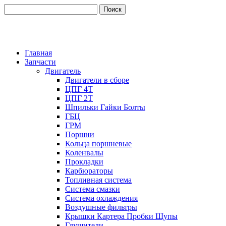
Главная
Запчасти
Двигатель
Двигатели в сборе
ЦПГ 4Т
ЦПГ 2Т
Шпильки Гайки Болты
ГБЦ
ГРМ
Поршни
Кольца поршневые
Коленвалы
Прокладки
Карбюраторы
Топливная система
Система смазки
Система охлаждения
Воздушные фильтры
Крышки Картера Пробки Щупы
Глушители