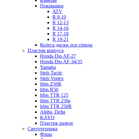
Камеры
Покрышки
ATV
R 8-10
R 12-13
R 14-16
R 17-18
R 19-21
Колеса диски оси спицы
Пластик корпуса
Honda Dio AF-27
Honda Dio AF-34/35
Yamaha
Stels Tactic
Stels Vortex
Irbis Z50R
Irbis R50
Irbis TTR 125
Irbis TTR 250a
Irbis TTR 250R
Alpha, Delta
KAYO
Пластик разное
Светотехника
Фары