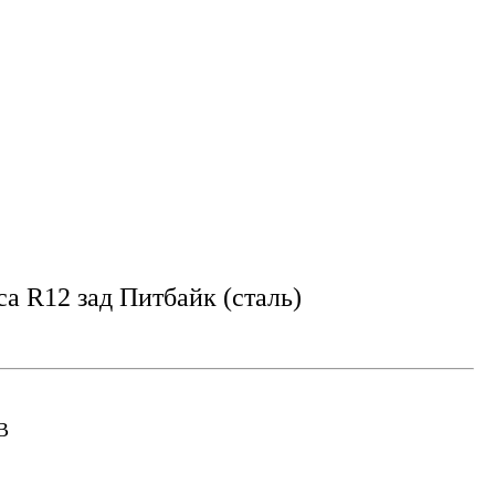
са R12 зад Питбайк (сталь)
B