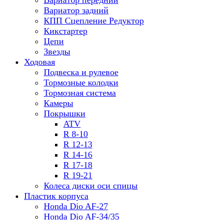
Вариатор передний
Вариатор задний
КПП Сцепление Редуктор
Кикстартер
Цепи
Звезды
Ходовая
Подвеска и рулевое
Тормозные колодки
Тормозная система
Камеры
Покрышки
ATV
R 8-10
R 12-13
R 14-16
R 17-18
R 19-21
Колеса диски оси спицы
Пластик корпуса
Honda Dio AF-27
Honda Dio AF-34/35