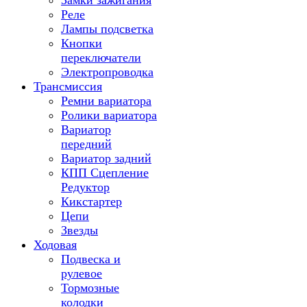
Замки зажигания
Реле
Лампы подсветка
Кнопки
переключатели
Электропроводка
Трансмиссия
Ремни вариатора
Ролики вариатора
Вариатор
передний
Вариатор задний
КПП Сцепление
Редуктор
Кикстартер
Цепи
Звезды
Ходовая
Подвеска и
рулевое
Тормозные
колодки