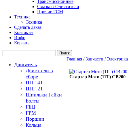
Трансмиссионные
Смазки / Очистители
Прочие ГСМ
Техника
Техника
Сделать Заказ
Контакты
Инфо
Корзина
Главная
/
Запчасти
/
Электрика
Двигатель
Двигатели в
сборе
Стартер Мото (11Т) CB200
ЦПГ 4Т
ЦПГ 2Т
Шпильки Гайки
Болты
ГБЦ
ГРМ
Поршни
Кольца