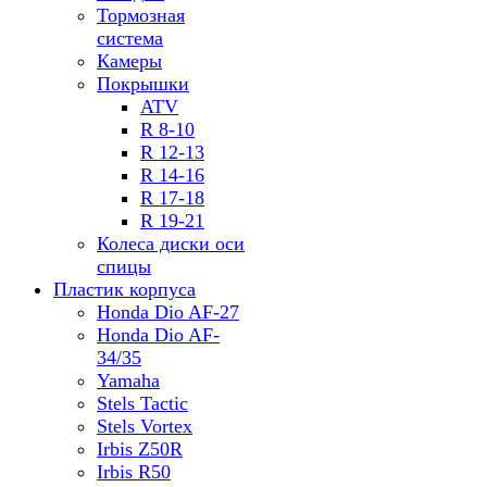
Тормозная
система
Камеры
Покрышки
ATV
R 8-10
R 12-13
R 14-16
R 17-18
R 19-21
Колеса диски оси
спицы
Пластик корпуса
Honda Dio AF-27
Honda Dio AF-
34/35
Yamaha
Stels Tactic
Stels Vortex
Irbis Z50R
Irbis R50