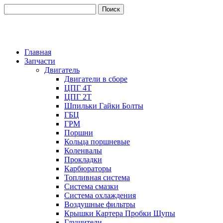
Главная
Запчасти
Двигатель
Двигатели в сборе
ЦПГ 4Т
ЦПГ 2Т
Шпильки Гайки Болты
ГБЦ
ГРМ
Поршни
Кольца поршневые
Коленвалы
Прокладки
Карбюраторы
Топливная система
Система смазки
Система охлаждения
Воздушные фильтры
Крышки Картера Пробки Щупы
Глушители