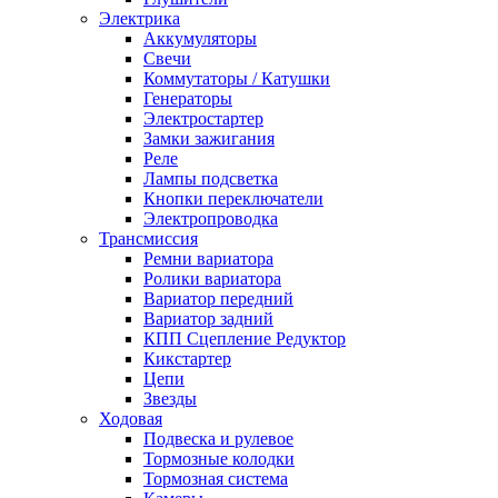
Электрика
Аккумуляторы
Свечи
Коммутаторы / Катушки
Генераторы
Электростартер
Замки зажигания
Реле
Лампы подсветка
Кнопки переключатели
Электропроводка
Трансмиссия
Ремни вариатора
Ролики вариатора
Вариатор передний
Вариатор задний
КПП Сцепление Редуктор
Кикстартер
Цепи
Звезды
Ходовая
Подвеска и рулевое
Тормозные колодки
Тормозная система