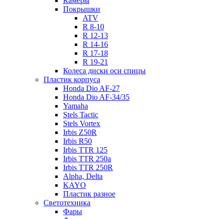
Камеры
Покрышки
ATV
R 8-10
R 12-13
R 14-16
R 17-18
R 19-21
Колеса диски оси спицы
Пластик корпуса
Honda Dio AF-27
Honda Dio AF-34/35
Yamaha
Stels Tactic
Stels Vortex
Irbis Z50R
Irbis R50
Irbis TTR 125
Irbis TTR 250a
Irbis TTR 250R
Alpha, Delta
KAYO
Пластик разное
Светотехника
Фары