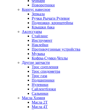
Фонари
Поворотники
Корпус навесное
Зеркала
Ручки Рычаги Рулевое
Подножки, кронштейны
Крышки бака
Аксессуары
Стайлинг
Инструмент
Наклейки
Противоугонные устройства
Музыка
Кофры-Сумки-Чехлы
Другие запчасти
Трос сцепления
Трос спидометра
Трос газа
Подшипники
Нулевики
Сайлентблоки
Сальники
Масла Химия
Масла 2Т
Масла 4Т