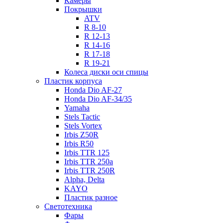
Камеры
Покрышки
ATV
R 8-10
R 12-13
R 14-16
R 17-18
R 19-21
Колеса диски оси спицы
Пластик корпуса
Honda Dio AF-27
Honda Dio AF-34/35
Yamaha
Stels Tactic
Stels Vortex
Irbis Z50R
Irbis R50
Irbis TTR 125
Irbis TTR 250a
Irbis TTR 250R
Alpha, Delta
KAYO
Пластик разное
Светотехника
Фары