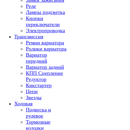
Замки зажигания
Реле
Лампы подсветка
Кнопки
переключатели
Электропроводка
Трансмиссия
Ремни вариатора
Ролики вариатора
Вариатор
передний
Вариатор задний
КПП Сцепление
Редуктор
Кикстартер
Цепи
Звезды
Ходовая
Подвеска и
рулевое
Тормозные
колодки