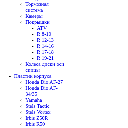
Тормозная
система
Камеры
Покрышки
ATV
R 8-10
R 12-13
R 14-16
R 17-18
R 19-21
Колеса диски оси
спицы
Пластик корпуса
Honda Dio AF-27
Honda Dio AF-
34/35
Yamaha
Stels Tactic
Stels Vortex
Irbis Z50R
Irbis R50