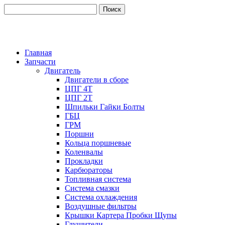
Главная
Запчасти
Двигатель
Двигатели в сборе
ЦПГ 4Т
ЦПГ 2Т
Шпильки Гайки Болты
ГБЦ
ГРМ
Поршни
Кольца поршневые
Коленвалы
Прокладки
Карбюраторы
Топливная система
Система смазки
Система охлаждения
Воздушные фильтры
Крышки Картера Пробки Щупы
Глушители