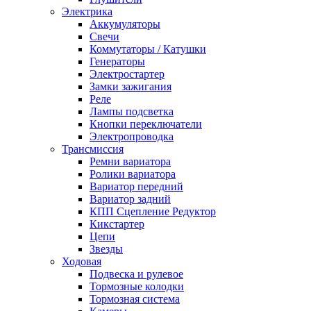
Электрика
Аккумуляторы
Свечи
Коммутаторы / Катушки
Генераторы
Электростартер
Замки зажигания
Реле
Лампы подсветка
Кнопки переключатели
Электропроводка
Трансмиссия
Ремни вариатора
Ролики вариатора
Вариатор передний
Вариатор задний
КПП Сцепление Редуктор
Кикстартер
Цепи
Звезды
Ходовая
Подвеска и рулевое
Тормозные колодки
Тормозная система