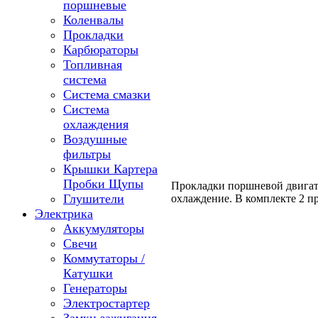
поршневые
Коленвалы
Прокладки
Карбюраторы
Топливная
система
Система смазки
Система
охлаждения
Воздушные
фильтры
Крышки Картера
Пробки Щупы
Прокладки поршневой двигат
Глушители
охлаждение. В комплекте 2 п
Электрика
Аккумуляторы
Свечи
Коммутаторы /
Катушки
Генераторы
Электростартер