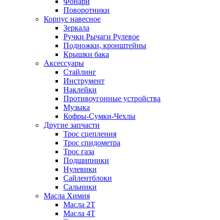
Фонари
Поворотники
Корпус навесное
Зеркала
Ручки Рычаги Рулевое
Подножки, кронштейны
Крышки бака
Аксессуары
Стайлинг
Инструмент
Наклейки
Противоугонные устройства
Музыка
Кофры-Сумки-Чехлы
Другие запчасти
Трос сцепления
Трос спидометра
Трос газа
Подшипники
Нулевики
Сайлентблоки
Сальники
Масла Химия
Масла 2Т
Масла 4Т