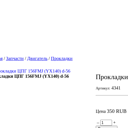
ая
/
Запчасти
/
Двигатель
/
Прокладки
Прокладки
ладки ЦПГ 156FMJ (YX140) d-56
4341
Артикул:
350 RUB
Цена
–
+