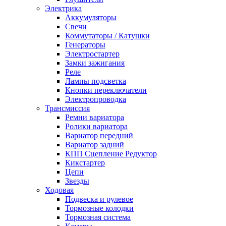
Электрика
Аккумуляторы
Свечи
Коммутаторы / Катушки
Генераторы
Электростартер
Замки зажигания
Реле
Лампы подсветка
Кнопки переключатели
Электропроводка
Трансмиссия
Ремни вариатора
Ролики вариатора
Вариатор передний
Вариатор задний
КПП Сцепление Редуктор
Кикстартер
Цепи
Звезды
Ходовая
Подвеска и рулевое
Тормозные колодки
Тормозная система