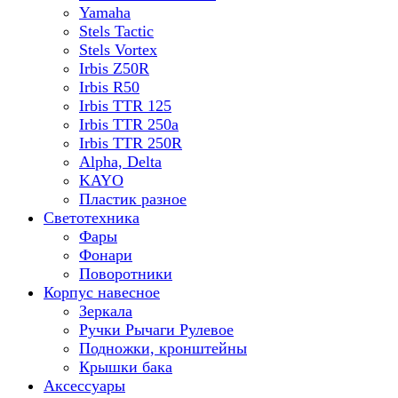
Yamaha
Stels Tactic
Stels Vortex
Irbis Z50R
Irbis R50
Irbis TTR 125
Irbis TTR 250a
Irbis TTR 250R
Alpha, Delta
KAYO
Пластик разное
Светотехника
Фары
Фонари
Поворотники
Корпус навесное
Зеркала
Ручки Рычаги Рулевое
Подножки, кронштейны
Крышки бака
Аксессуары