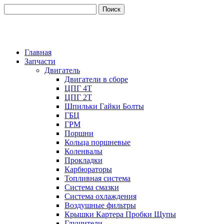
Главная
Запчасти
Двигатель
Двигатели в сборе
ЦПГ 4Т
ЦПГ 2Т
Шпильки Гайки Болты
ГБЦ
ГРМ
Поршни
Кольца поршневые
Коленвалы
Прокладки
Карбюраторы
Топливная система
Система смазки
Система охлаждения
Воздушные фильтры
Крышки Картера Пробки Щупы
Глушители