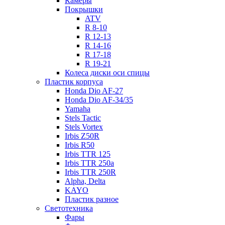
Камеры
Покрышки
ATV
R 8-10
R 12-13
R 14-16
R 17-18
R 19-21
Колеса диски оси спицы
Пластик корпуса
Honda Dio AF-27
Honda Dio AF-34/35
Yamaha
Stels Tactic
Stels Vortex
Irbis Z50R
Irbis R50
Irbis TTR 125
Irbis TTR 250a
Irbis TTR 250R
Alpha, Delta
KAYO
Пластик разное
Светотехника
Фары