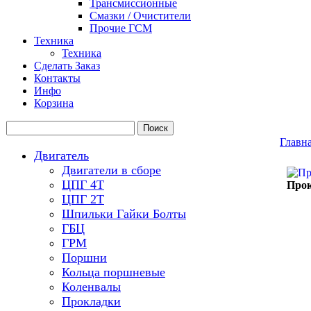
Трансмиссионные
Смазки / Очистители
Прочие ГСМ
Техника
Техника
Сделать Заказ
Контакты
Инфо
Корзина
Главн
Двигатель
Двигатели в сборе
ЦПГ 4Т
Прок
ЦПГ 2Т
Шпильки Гайки Болты
ГБЦ
ГРМ
Поршни
Кольца поршневые
Коленвалы
Прокладки