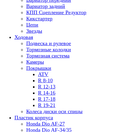
Вариатор передний
Вариатор задний
КПП Сцепление Редуктор
Кикстартер
Цепи
Звезды
Ходовая
Подвеска и рулевое
Тормозные колодки
Тормозная система
Камеры
Покрышки
ATV
R 8-10
R 12-13
R 14-16
R 17-18
R 19-21
Колеса диски оси спицы
Пластик корпуса
Honda Dio AF-27
Honda Dio AF-34/35