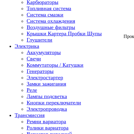
Карбюраторы
Топливная система
Система смазки
Система охлаждения
Воздушные фильтры
Крышки Картера Пробки Щупы
Прок
Глушители
Электрика
Аккумуляторы
Свечи
Коммутаторы / Катушки
Генераторы
Электростартер
Замки зажигания
Реле
Лампы подсветка
Кнопки переключатели
Электропроводка
Трансмиссия
Ремни вариатора
Ролики вариатора