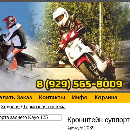
елать Заказ
Контакты
Инфо
Корзина
/
Ходовая
/
Тормозная система
Кронштейн суппорт
2039
Артикул: