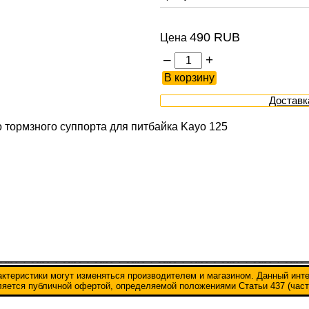
490 RUB
Цена
–
+
Доставк
 тормзного суппорта для питбайка Kayo 125
актеристики могут изменяться производителем и магазином. Данный инт
вляется публичной офертой, определяемой положениями Статьи 437 (част