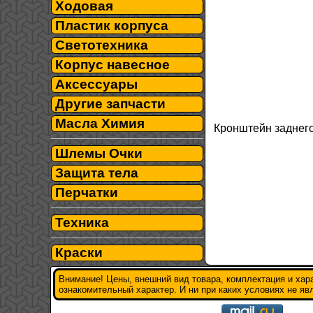
Ходовая
Пластик корпуса
Светотехника
Корпус навесное
Аксессуары
Другие запчасти
Масла Химия
Кронштейн заднего
Шлемы Очки
Защита тела
Перчатки
Техника
Краски
Внимание! Цены, внешний вид товара, комплектация и хар
ознакомительный характер. И ни при каких условиях не я