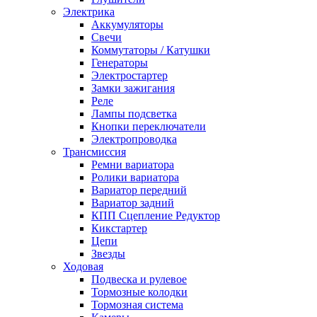
Электрика
Аккумуляторы
Свечи
Коммутаторы / Катушки
Генераторы
Электростартер
Замки зажигания
Реле
Лампы подсветка
Кнопки переключатели
Электропроводка
Трансмиссия
Ремни вариатора
Ролики вариатора
Вариатор передний
Вариатор задний
КПП Сцепление Редуктор
Кикстартер
Цепи
Звезды
Ходовая
Подвеска и рулевое
Тормозные колодки
Тормозная система