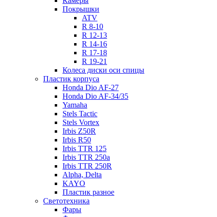
Камеры
Покрышки
ATV
R 8-10
R 12-13
R 14-16
R 17-18
R 19-21
Колеса диски оси спицы
Пластик корпуса
Honda Dio AF-27
Honda Dio AF-34/35
Yamaha
Stels Tactic
Stels Vortex
Irbis Z50R
Irbis R50
Irbis TTR 125
Irbis TTR 250a
Irbis TTR 250R
Alpha, Delta
KAYO
Пластик разное
Светотехника
Фары