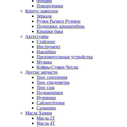
Фонари
Поворотники
Корпус навесное
Зеркала
Ручки Рычаги Рулевое
Подножки, кронштейны
Крышки бака
Аксессуары
Стайлинг
Инструмент
Наклейки
Противоугонные устройства
Музыка
Кофры-Сумки-Чехлы
Другие запчасти
Трос сцепления
Трос спидометра
Трос газа
Подшипники
Нулевики
Сайлентблоки
Сальники
Масла Химия
Масла 2Т
Масла 4Т