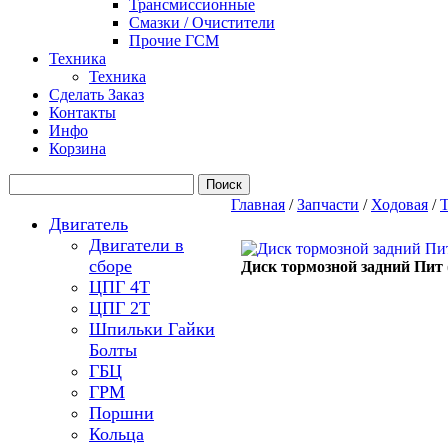
Трансмиссионные
Смазки / Очистители
Прочие ГСМ
Техника
Техника
Сделать Заказ
Контакты
Инфо
Корзина
Главная
/
Запчасти
/
Ходовая
/
Т
Двигатель
Двигатели в
сборе
Диск тормозной задний Пит 
ЦПГ 4Т
ЦПГ 2Т
Шпильки Гайки
Болты
ГБЦ
ГРМ
Поршни
Кольца