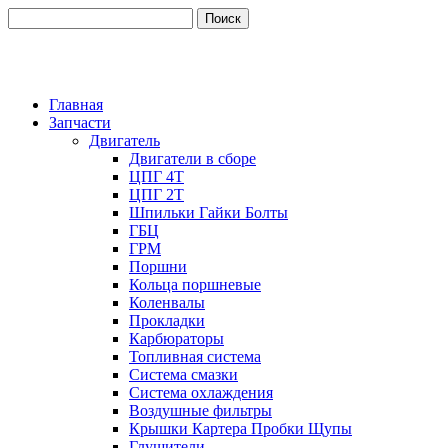
Главная
Запчасти
Двигатель
Двигатели в сборе
ЦПГ 4Т
ЦПГ 2Т
Шпильки Гайки Болты
ГБЦ
ГРМ
Поршни
Кольца поршневые
Коленвалы
Прокладки
Карбюраторы
Топливная система
Система смазки
Система охлаждения
Воздушные фильтры
Крышки Картера Пробки Щупы
Глушители