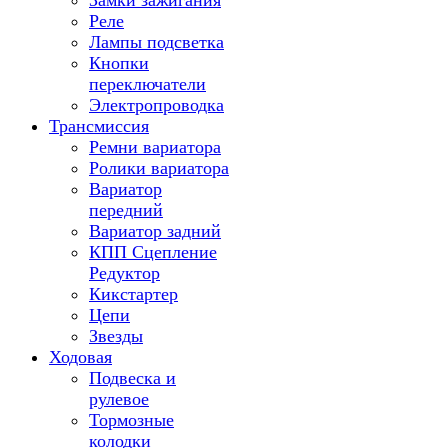
Замки зажигания
Реле
Лампы подсветка
Кнопки
переключатели
Электропроводка
Трансмиссия
Ремни вариатора
Ролики вариатора
Вариатор
передний
Вариатор задний
КПП Сцепление
Редуктор
Кикстартер
Цепи
Звезды
Ходовая
Подвеска и
рулевое
Тормозные
колодки