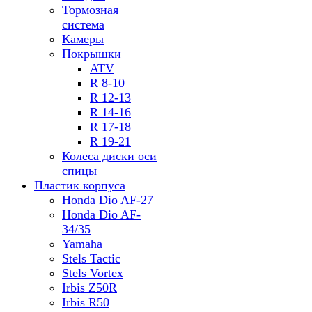
Тормозная
система
Камеры
Покрышки
ATV
R 8-10
R 12-13
R 14-16
R 17-18
R 19-21
Колеса диски оси
спицы
Пластик корпуса
Honda Dio AF-27
Honda Dio AF-
34/35
Yamaha
Stels Tactic
Stels Vortex
Irbis Z50R
Irbis R50